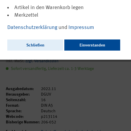
Artikel in den Warenkorb legen
Merkzettel
(PDF, barrierefrei)
DGUV Information 213-114
Datenschutzerklärung
und
Impressum
Checkliste: Manipulation von
Schutzeinrichtungen verhindern
Schließen
Einverstanden
2,85 €
inkl. MwSt.
zzgl. Versandkosten
Sofort versandfertig, Lieferzeit ca. 1-3 Werktage
Ausgabedatum:
2022.11
Herausgeber:
DGUV
Seitenzahl:
16
Format:
DIN A5
Sprache:
Deutsch
Webcode:
p213114
Bisherige Nummer:
206-052