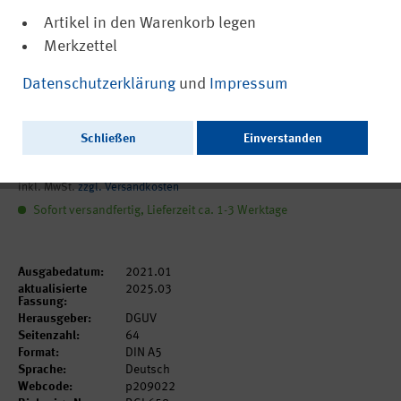
Artikel in den Warenkorb legen
Merkzettel
(PDF, barrierefrei)
DGUV Information 209-022
Datenschutzerklärung
und
Impressum
Hautschutz an Holz- und
Metallarbeitsplätzen
Schließen
Einverstanden
12,95 €
inkl. MwSt.
zzgl. Versandkosten
Sofort versandfertig, Lieferzeit ca. 1-3 Werktage
Ausgabedatum:
2021.01
aktualisierte
2025.03
Fassung:
Herausgeber:
DGUV
Seitenzahl:
64
Format:
DIN A5
Sprache:
Deutsch
Webcode:
p209022