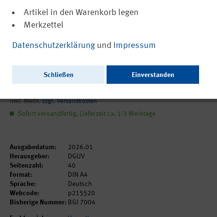
Artikel in den Warenkorb legen
Merkzettel
(PDF, barrierefrei)
DGUV Information 215-520
Datenschutzerklärung
und
Impressum
Klima im Büro - Antworten auf die
häufigsten Fragen
Schließen
Einverstanden
5,15 €
inkl. MwSt.
zzgl. Versandkosten
Sofort versandfertig, Lieferzeit ca. 1-3 Werktage
Ausgabedatum:
2026.01
Herausgeber:
DGUV
Seitenzahl:
40
Format:
DIN A4
Sprache:
Deutsch
Webcode:
p215520
Bisherige Nummer:
BGI 7004