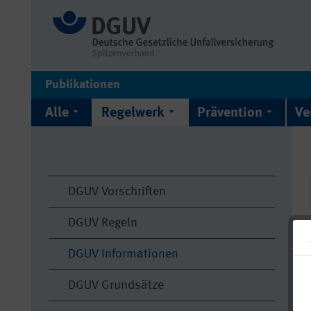
Publikationen
Alle
Regelwerk
Prävention
Ve
DGUV Vorschriften
DGUV Regeln
DGUV Informationen
DGUV Grundsätze