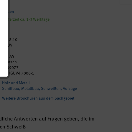
ndkosten
, Lieferzeit ca. 1-3 Werktage
2018.10
DGUV
16
DIN A5
Deutsch
p209077
BGI/GUV-I 7006-1
Holz und Metall
Schiffbau, Metallbau, Schweißen, Aufzüge
Weitere Broschüren aus dem Sachgebiet
dliche Antworten auf Fragen geben, die im
en Schweiß-