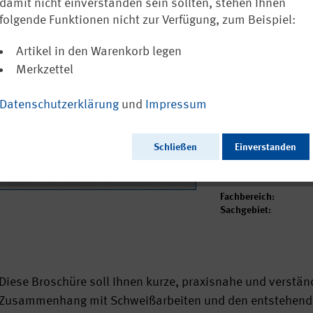
damit nicht einverstanden sein sollten, stehen Ihnen
3,53 €
folgende Funktionen nicht zur Verfügung, zum Beispiel:
inkl. MwSt.
zzgl. Versa
Sofort versandfertig
Artikel in den Warenkorb legen
Merkzettel
Ausgabedatum:
Datenschutzerklärung
und
Impressum
Herausgeber:
Seitenzahl:
Format:
Schließen
Einverstanden
Sprache:
Webcode:
Bisherige Nummer:
Fachbereich:
Sachgebiet:
Diese Broschüre soll Ihnen kurze, praxisnahe und verstän
Zusammenhang mit Schweißarbeiten und den entstehend