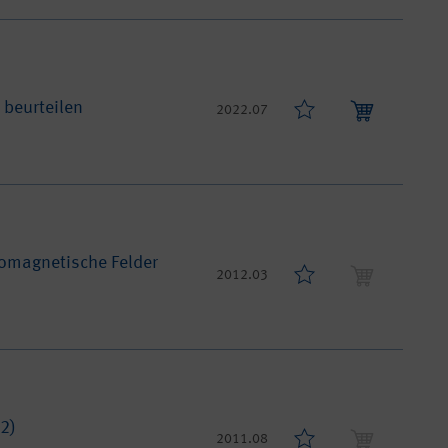
 beurteilen
2022.07
romagnetische Felder
2012.03
A2)
2011.08