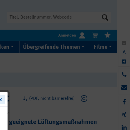
Suche
Anmelden
iken
Übergreifende Themen
Filme
A
(PDF, nicht barrierefrei)
9-077
e - geeignete Lüftungsmaßnahmen