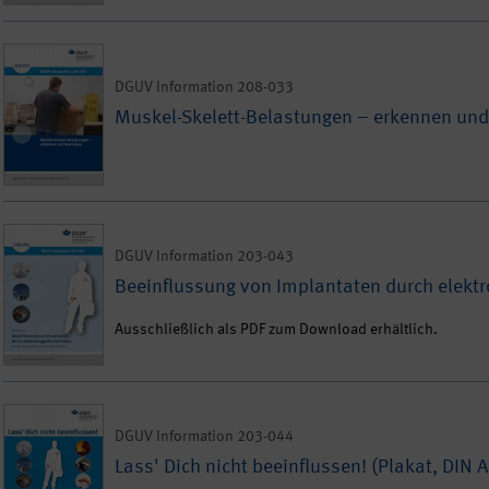
DGUV Information 208-033
Muskel-Skelett-Belastungen – erkennen und
DGUV Information 203-043
Beeinflussung von Implantaten durch elekt
Ausschließlich als PDF zum Download erhältlich.
DGUV Information 203-044
Lass' Dich nicht beeinflussen! (Plakat, DIN 