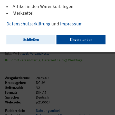
Artikel in den Warenkorb legen
Merkzettel
(PDF, barrierefrei)
DGUV Information 210-007
Datenschutzerklärung
und
Impressum
Unterweisungshilfe - Manipulation von
Schutzeinrichtungen verhindern
Schließen
Einverstanden
4,23 €
inkl. MwSt.
zzgl. Versandkosten
Sofort versandfertig, Lieferzeit ca. 1-3 Werktage
Ausgabedatum:
2025.02
Herausgeber:
DGUV
Seitenzahl:
32
Format:
DIN A5
Sprache:
Deutsch
Webcode:
p210007
Fachbereich:
Nahrungsmittel