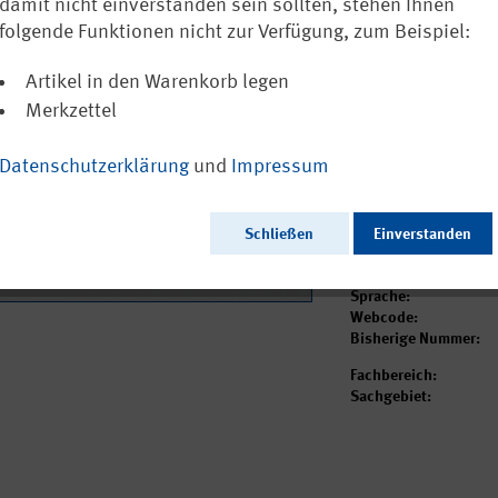
Anforderungen
damit nicht einverstanden sein sollten, stehen Ihnen
Ausrüstung vo
folgende Funktionen nicht zur Verfügung, zum Beispiel:
8,15 €
Artikel in den Warenkorb legen
inkl. MwSt.
zzgl. Versa
Merkzettel
Sofort versandfertig
Datenschutzerklärung
und
Impressum
Ausgabedatum:
Herausgeber:
Schließen
Einverstanden
Seitenzahl:
Format:
Sprache:
Webcode:
Bisherige Nummer:
Fachbereich:
Sachgebiet: