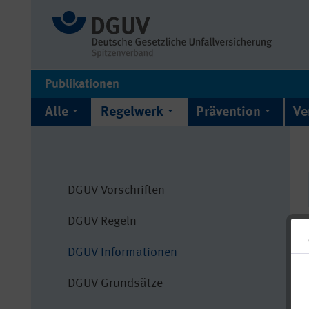
Publikationen
Alle
Regelwerk
Prävention
Ve
DGUV Vorschriften
DGUV Regeln
DGUV Informationen
DGUV Grundsätze