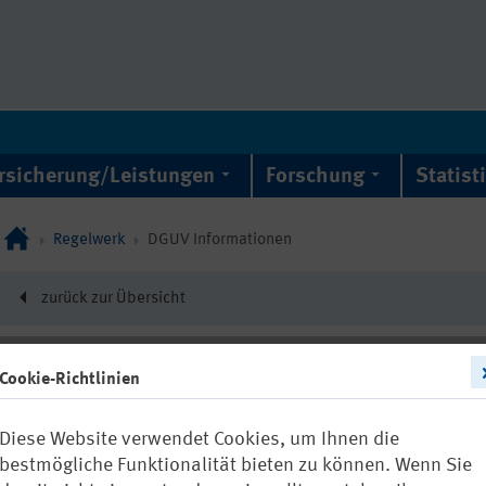
rsicherung/Leistungen
Forschung
Statist
Regelwerk
DGUV Informationen
zurück zur Übersicht
Cookie-Richtlinien
DGUV Information 21
Diese Website verwendet Cookies, um Ihnen die
Kredit- und Fi
bestmögliche Funktionalität bieten zu können. Wenn Sie