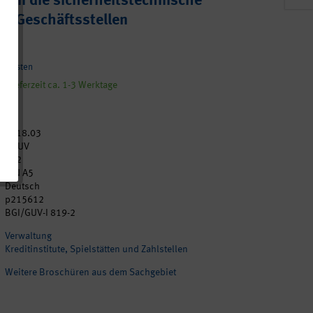
 an die sicherheitstechnische
n Geschäftsstellen
ndkosten
, Lieferzeit ca. 1-3 Werktage
2018.03
DGUV
132
DIN A5
Deutsch
p215612
BGI/GUV-I 819-2
Verwaltung
Kreditinstitute, Spielstätten und Zahlstellen
Weitere Broschüren aus dem Sachgebiet