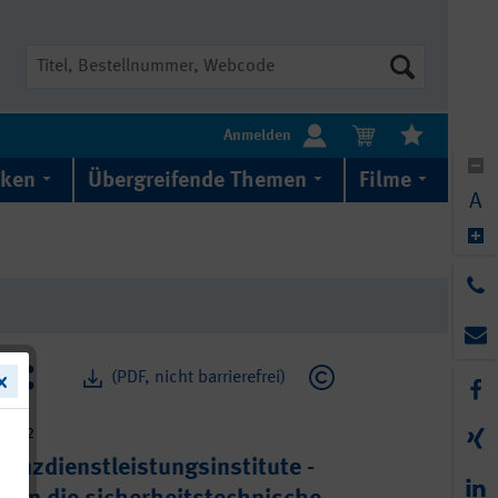
Suche
Anmelden
iken
Übergreifende Themen
Filme
A
(PDF, nicht barrierefrei)
5-612
nanzdienstleistungsinstitute -