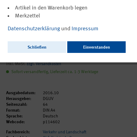
Artikel in den Warenkorb legen
Merkzettel
(PDF, nicht barrierefrei)
DGUV Regel 114-602
Datenschutzerklärung
und
Impressum
Branche Abfallwirtschaft - Teil II
Abfallbehandlung
Schließen
Einverstanden
9,75 €
inkl. MwSt.
zzgl. Versandkosten
Sofort versandfertig, Lieferzeit ca. 1-3 Werktage
Ausgabedatum:
2016.10
Herausgeber:
DGUV
Seitenzahl:
64
Format:
DIN A4
Sprache:
Deutsch
Webcode:
p114602
Fachbereich:
Verkehr und Landschaft