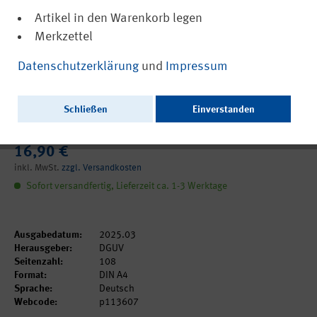
Artikel in den Warenkorb legen
Merkzettel
(PDF, barrierefrei)
DGUV Regel 113-607
Datenschutzerklärung
und
Impressum
Branche Kunststoffindustrie, Teil 2:
Herstellung und Konfektionierung von
Schließen
Einverstanden
Kunststofffolien
16,90 €
inkl. MwSt.
zzgl. Versandkosten
Sofort versandfertig, Lieferzeit ca. 1-3 Werktage
Ausgabedatum:
2025.03
Herausgeber:
DGUV
Seitenzahl:
108
Format:
DIN A4
Sprache:
Deutsch
Webcode:
p113607