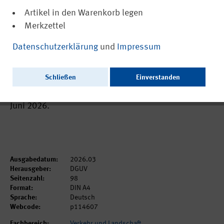
Artikel in den Warenkorb legen
Merkzettel
(PDF, barrierefrei)
DGUV Regel 114-607
Datenschutzerklärung
und
Impressum
Branche Luftfahrt: Luftfahrzeug-
Instandhaltung
Schließen
Einverstanden
Als gedruckte Ausgabe voraussichtlich bestellbar ab
Juni 2026.
Ausgabedatum:
2026.03
Herausgeber:
DGUV
Seitenzahl:
98
Format:
DIN A4
Sprache:
Deutsch
Webcode:
p114607
Fachbereich:
Verkehr und Landschaft