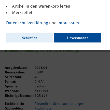
Artikel in den Warenkorb legen
Merkzettel
(PDF, nicht barrierefrei)
DGUV Regel 112-193
Datenschutzerklärung
und
Impressum
Benutzung von Kopfschutz
Schließen
Einverstanden
6,25 €
inkl. MwSt.
zzgl. Versandkosten
Sofort versandfertig, Lieferzeit ca. 1-3 Werktage
Ausgabedatum:
2025.05
Herausgeber:
DGUV
Seitenzahl:
48
Format:
DIN A4
Sprache:
Deutsch
Webcode:
p112193
Bisherige Nummer:
BGR 193
Fachbereich:
Persönliche Schutzausrüstungen
Sachgebiet:
Kopfschutz