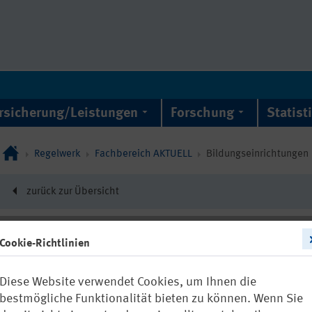
rsicherung/Leistungen
Forschung
Statist
Regelwerk
Fachbereich AKTUELL
Bildungseinrichtungen
zurück zur Übersicht
Cookie-Richtlinien
21712
Diese Website verwendet Cookies, um Ihnen die
FBBE-002: Sic
bestmögliche Funktionalität bieten zu können. Wenn Sie