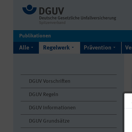
Publikationen
Alle
Regelwerk
Prävention
Ve
DGUV Vorschriften
DGUV Regeln
DGUV Informationen
DGUV Grundsätze