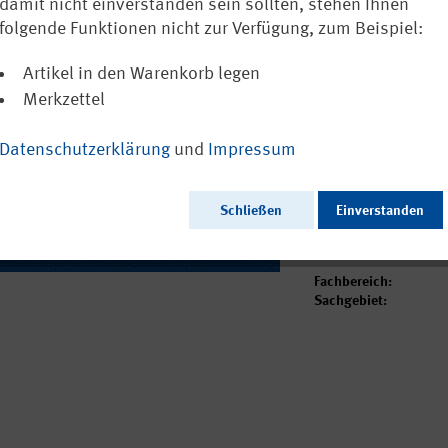
in der Kinder
damit nicht einverstanden sein sollten, stehen Ihnen
folgende Funktionen nicht zur Verfügung, zum Beispiel:
Ausschließlich a
Artikel in den Warenkorb legen
Merkzettel
Datenschutzerklärung
und
Impressum
Ausgabedatum:
Herausgeber:
Seitenzahl:
Schließen
Einverstanden
Format:
Sprache:
Webcode:
Fachbereich:
Sachgebiet: