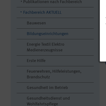
Publikationen nach Fachbereich
Fachbereich AKTUELL
Bauwesen
Bildungseinrichtungen
Energie Textil Elektro
Medienerzeugnisse
Erste Hilfe
Feuerwehren, Hilfeleistungen,
Brandschutz
Gesundheit im Betrieb
Gesundheitsdienst und
Wohlfahrtspflege