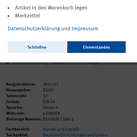
Artikel in den Warenkorb legen
Merkzettel
(PDF, nicht barrierefrei)
DGUV Information 208-008
Datenschutzerklärung
und
Impressum
Roste - Montage
Schließen
Einverstanden
7,86 €
inkl. MwSt.
zzgl. Versandkosten
Sofort versandfertig, Lieferzeit ca. 1-3 Werktage
Ausgabedatum:
2017.01
Herausgeber:
DGUV
Seitenzahl:
52
Format:
DIN A4
Sprache:
Deutsch
Webcode:
p208008
Bisherige Nummer:
BGI/GUV-I 588-2
Fachbereich:
Handel und Logistik
Sachgebiet:
Bauliche Einrichtungen und Leitern