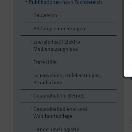
Publikationen nach Fachbereich
Bauwesen
Bildungseinrichtungen
Energie Textil Elektro
Medienerzeugnisse
Erste Hilfe
Feuerwehren, Hilfeleistungen,
Brandschutz
Gesundheit im Betrieb
Gesundheitsdienst und
Wohlfahrtspflege
Handel und Logistik