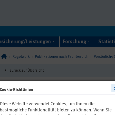
rsicherung/Leistungen
Forschung
Statist
Regelwerk
Publikationen nach Fachbereich
Persönliche 
zurück zur Übersicht
Cookie-Richtlinien
22293
Diese Website verwendet Cookies, um Ihnen die
FBPSA-013: E
bestmögliche Funktionalität bieten zu können. Wenn Sie