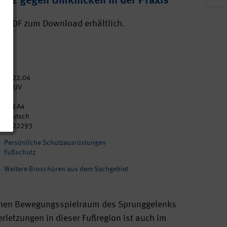
utz gegen Umknicken in der Praxis
ls PDF zum Download erhältlich.
2022.04
DGUV
10
DIN A4
Deutsch
p022293
Persönliche Schutzausrüstungen
Fußschutz
Weitere Broschüren aus dem Sachgebiet
ichen Bewegungsspielraum des Sprunggelenks
rletzungen in dieser Fußregion ist auch im