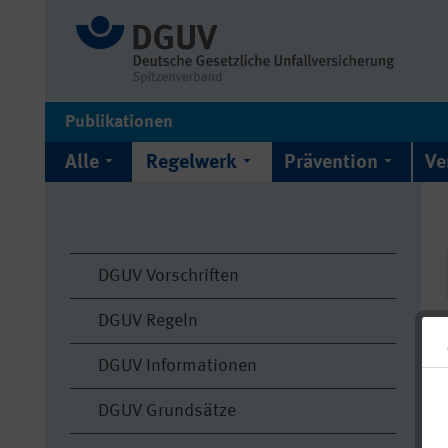
Publikationen
Alle
Regelwerk
Prävention
Ve
DGUV Vorschriften
DGUV Regeln
DGUV Informationen
DGUV Grundsätze