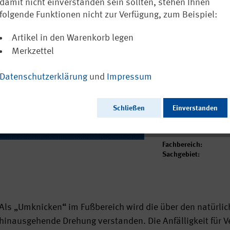
erhöhtem Sch
damit nicht einverstanden sein sollten, stehen Ihnen
folgende Funktionen nicht zur Verfügung, zum Beispiel:
Ausschließlich a
Artikel in den Warenkorb legen
Merkzettel
Datenschutzerklärung
und
Impressum
Ausgabedatum:
Herausgeber:
Seitenzahl:
Schließen
Einverstanden
Format:
Sprache:
Webcode:
Fachbereich:
Sachgebiet:
Als „Umknicken“ im Fußbereich wird die über den natürl
hinausgehende Drehung verstanden. Die Anfälligkeit für Ve