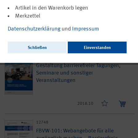
Inklusion im Betrieb
Artikel in den Warenkorb legen
Merkzettel
Datenschutzerklärung
und
Impressum
2023.06
Schließen
Einverstanden
DGUV Information 215-121
Gestaltung barrierefreier Tagungen,
Seminare und sonstiger
Veranstaltungen
2018.10
12748
FBVW-101: Webangebote für alle