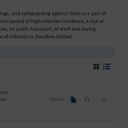
ings, and safeguarding against them is a part of
onal period of high infection incidence, a risk of
laces, on public transport, at work and during
 of infection is therefore limited.
 zum
zen
2024.02