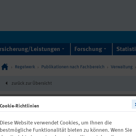
rsicherung/Leistungen
Forschung
Statist
Regelwerk
Publikationen nach Fachbereich
Verwaltung
zurück zur Übersicht
Cookie-Richtlinien
21985
Diese Website verwendet Cookies, um Ihnen die
FBVW-502: In
bestmögliche Funktionalität bieten zu können. Wenn Sie