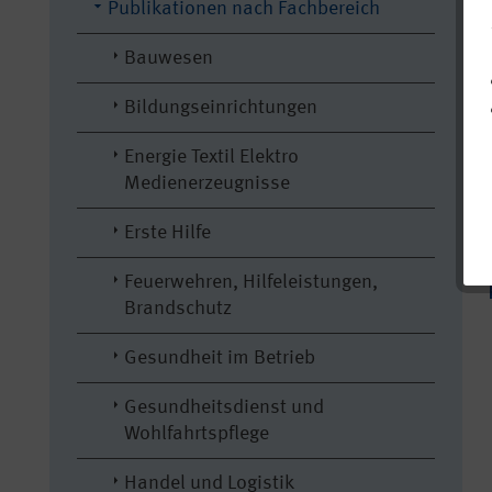
Publikationen nach Fachbereich
Bauwesen
Bildungseinrichtungen
Energie Textil Elektro
Medienerzeugnisse
Erste Hilfe
Feuerwehren, Hilfeleistungen,
Brandschutz
Gesundheit im Betrieb
Gesundheitsdienst und
Wohlfahrtspflege
Handel und Logistik