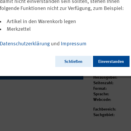
for ventilati
damit nicht einverstanden sein sollten, stehen Ihnen
folgende Funktionen nicht zur Verfügung, zum Beispiel:
Ausschließlich a
Artikel in den Warenkorb legen
Merkzettel
Dieser Artikel ist 
Datenschutzerklärung
und
Impressum
Schließen
Einverstanden
Ausgabedatum:
Herausgeber:
Seitenzahl:
Format:
Sprache:
Webcode:
Fachbereich:
Sachgebiet: