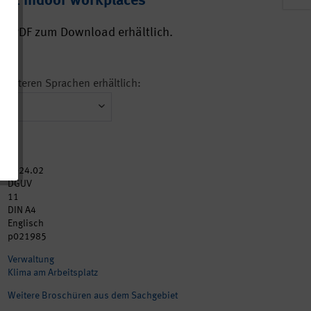
on at indoor workplaces
ls PDF zum Download erhältlich.
in weiteren Sprachen erhältlich:
2024.02
DGUV
11
DIN A4
Englisch
p021985
Verwaltung
Klima am Arbeitsplatz
Weitere Broschüren aus dem Sachgebiet