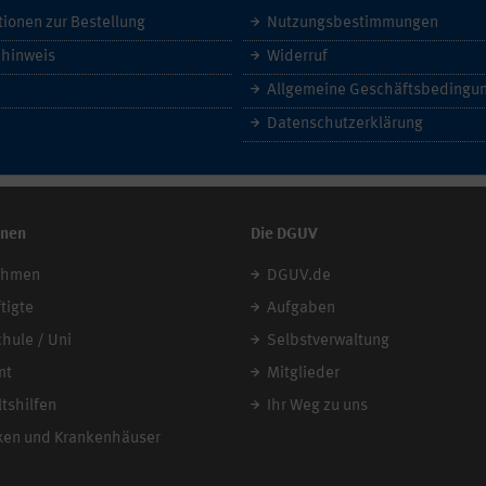
tionen zur Bestellung
Nutzungsbestimmungen
hinweis
Widerruf
Datenschutzerklärung
onen
Die DGUV
ehmen
DGUV.de
tigte
Aufgaben
chule / Uni
Selbstverwaltung
mt
Mitglieder
tshilfen
Ihr Weg zu uns
xen und Krankenhäuser