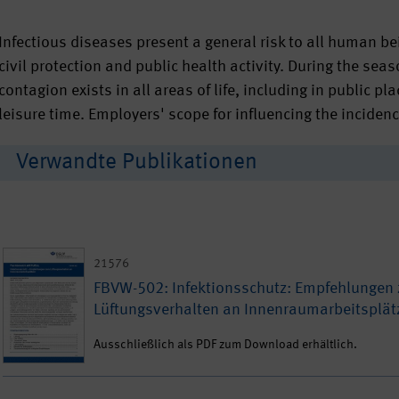
Infectious diseases present a general risk to all human be
civil protection and public health activity. During the seas
contagion exists in all areas of life, including in public p
leisure time. Employers' scope for influencing the incidence
Verwandte Publikationen
21576
FBVW-502: Infektionsschutz: Empfehlungen
Lüftungsverhalten an Innenraumarbeitsplät
Ausschließlich als PDF zum Download erhältlich.