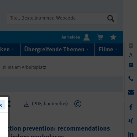
Suche
Anmelden
iken
Übergreifende Themen
Filme
A
Klima am Arbeitsplatz
(PDF, barrierefrei)
fection prevention: recommendations