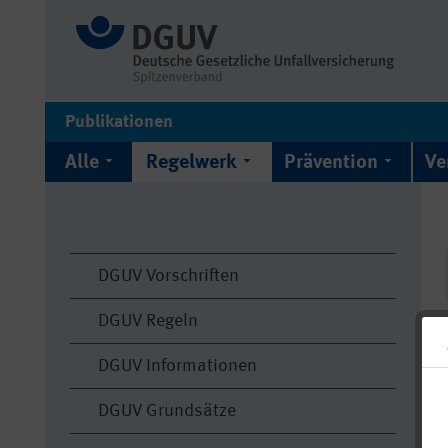
Publikationen
Alle
Regelwerk
Prävention
Ve
DGUV Vorschriften
DGUV Regeln
DGUV Informationen
DGUV Grundsätze