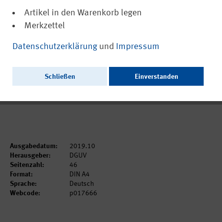
Artikel in den Warenkorb legen
Merkzettel
(PDF, nicht barrierefrei)
17666
Datenschutzerklärung
und
Impressum
Statistik zum Schülerunfallgeschehen
2018
Schließen
Einverstanden
Ausschließlich als PDF zum Download erhältlich.
Ausgabedatum:
2019.10
Herausgeber:
DGUV
Seitenzahl:
46
Format:
DIN A4
Sprache:
Deutsch
Webcode:
p017666