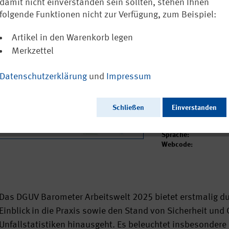
Wandel
damit nicht einverstanden sein sollten, stehen Ihnen
folgende Funktionen nicht zur Verfügung, zum Beispiel:
0,00 €
inkl. MwSt.
zzgl. Vers
Artikel in den Warenkorb legen
Versandkostenfreie
Merkzettel
Sofort versandfertig
Datenschutzerklärung
und
Impressum
Ausgabedatum:
Herausgeber:
Schließen
Einverstanden
Seitenzahl:
Format:
Sprache:
Webcode:
Das DGUV Barometer Arbeitswelt 2025 bietet erstmalig du
Einblick in die Praxis sowie den Stand von Sicherheit und
Unfallstatistiken hinausgeht. Es beleuchtet insbesondere