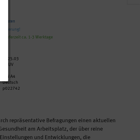
andkosten
 Lieferung!
, Lieferzeit ca. 1-3 Werktage
2025.03
DGUV
52
DIN A4
Deutsch
p022742
rch repräsentative Befragungen einen aktuellen
 Gesundheit am Arbeitsplatz, der über reine
 Einstellungen und Entwicklungen, die