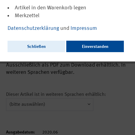
Artikel in den Warenkorb legen
Merkzettel
(PDF, barrierefrei)
21498
Datenschutzerklärung
und
Impressum
COVID-19 als Berufskrankheit –
Informationen für Beschäftigte im
Schließen
Einverstanden
Gesundheitswesen
Ausschließlich als PDF zum Download erhältlich. In
weiteren Sprachen verfügbar.
Dieser Artikel ist in weiteren Sprachen erhältlich:
Ausgabedatum:
2020.06