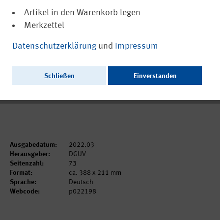
Artikel in den Warenkorb legen
Merkzettel
(PDF, nicht barrierefrei)
22198
Datenschutzerklärung
und
Impressum
Digitale Dialoge zur sicheren und
gesunden Schule
Schließen
Einverstanden
Ausschließlich als PDF zum Download erhältlich.
Ausgabedatum:
2022.03
Herausgeber:
DGUV
Seitenzahl:
73
Format:
ca. 388 x 211 mm
Sprache:
Deutsch
Webcode:
p022198