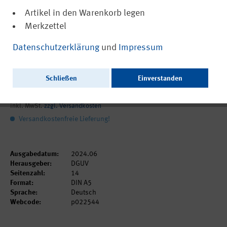
Artikel in den Warenkorb legen
Merkzettel
(PDF, nicht barrierefrei)
22544
Datenschutzerklärung
und
Impressum
Kulturdialoge: Prävention - Dialogkarten
zum Thema Unterweisung
Schließen
Einverstanden
0,00 €
inkl. MwSt.
zzgl. Versandkosten
Versandkostenfreie Lieferung!
Ausgabedatum:
2024.06
Herausgeber:
DGUV
Seitenzahl:
14
Format:
DIN A5
Sprache:
Deutsch
Webcode:
p022544