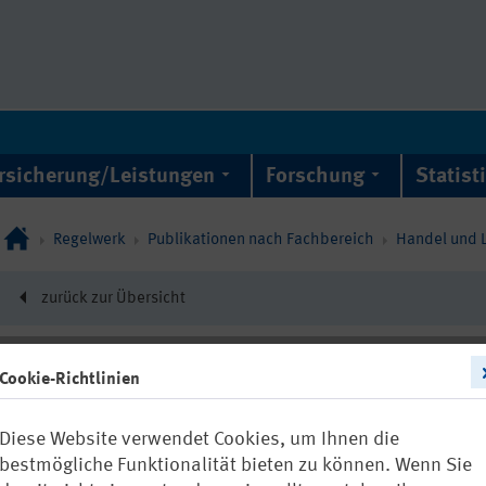
rsicherung/Leistungen
Forschung
Statist
Regelwerk
Publikationen nach Fachbereich
Handel und L
zurück zur Übersicht
Cookie-Richtlinien
DGUV Information 20
Diese Website verwendet Cookies, um Ihnen die
Notfallmanag
bestmögliche Funktionalität bieten zu können. Wenn Sie