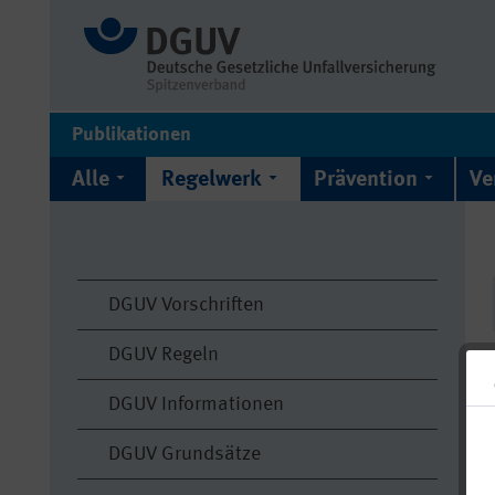
Publikationen
Alle
Regelwerk
Prävention
Ve
DGUV Vorschriften
DGUV Regeln
DGUV Informationen
DGUV Grundsätze