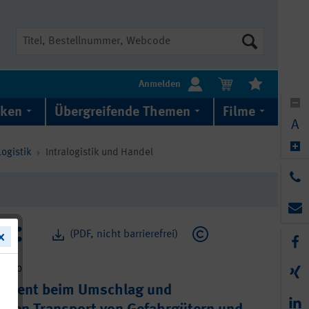
Suche
Anmelden
iken
Übergreifende Themen
Filme
A
ogistik
Intralogistik und Handel
(PDF, nicht barrierefrei)
8-050
ement beim Umschlag und