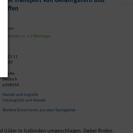
ichen Transport von Gefahrgütern und
Stoffen
andkosten
, Lieferzeit ca. 1-3 Werktage
2023.11
DGUV
40
DIN A4
Deutsch
p208050
Handel und Logistik
Intralogistik und Handel
Weitere Broschüren aus dem Sachgebiet
und Güter in Gebinden umgeschlagen. Dabei finden