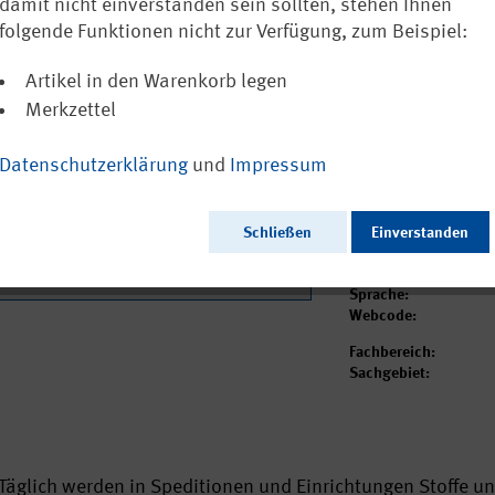
innerbetriebl
damit nicht einverstanden sein sollten, stehen Ihnen
gefährlichen 
folgende Funktionen nicht zur Verfügung, zum Beispiel:
5,90 €
Artikel in den Warenkorb legen
inkl. MwSt.
zzgl. Vers
Merkzettel
Sofort versandfertig
Datenschutzerklärung
und
Impressum
Ausgabedatum:
Herausgeber:
Schließen
Einverstanden
Seitenzahl:
Format:
Sprache:
Webcode:
Fachbereich:
Sachgebiet:
Täglich werden in Speditionen und Einrichtungen Stoffe 