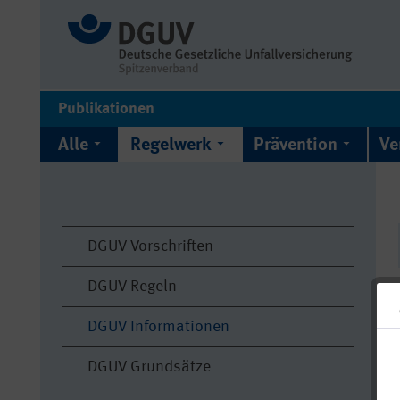
Publikationen
Alle
Regelwerk
Prävention
Ve
DGUV Vorschriften
DGUV Regeln
DGUV Informationen
DGUV Grundsätze