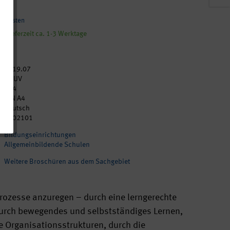
andkosten
, Lieferzeit ca. 1-3 Werktage
2019.07
DGUV
304
DIN A4
Deutsch
p202101
Bildungseinrichtungen
Allgemeinbildende Schulen
Weitere Broschüren aus dem Sachgebiet
rozesse anzuregen – durch eine lerngerechte
durch bewegendes und selbstständiges Lernen,
e Organisationsstrukturen, durch die