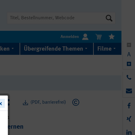
Suche
Anmelden
iken
Übergreifende Themen
Filme
A
(PDF, barrierefrei)
2-101
d Lernen