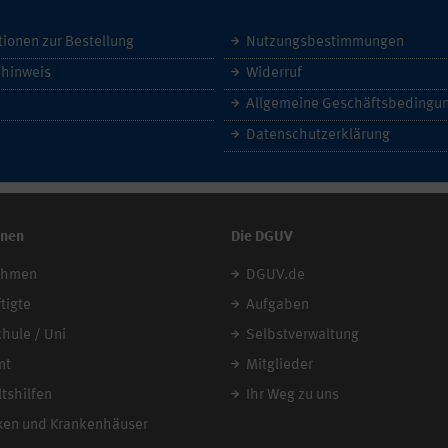
tionen zur Bestellung
Nutzungsbestimmungen
hinweis
Widerruf
Datenschutzerklärung
onen
Die DGUV
ehmen
DGUV.de
tigte
Aufgaben
chule / Uni
Selbstverwaltung
mt
Mitglieder
tshilfen
Ihr Weg zu uns
xen und Krankenhäuser