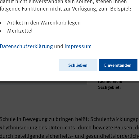
damit nicht einverstanden sein sollten, stehen Ihnen
18,50 €
folgende Funktionen nicht zur Verfügung, zum Beispiel:
inkl. MwSt.
zzgl. Vers
Sofort versandfertig
Artikel in den Warenkorb legen
Merkzettel
Ausgabedatum:
Datenschutzerklärung
und
Impressum
Herausgeber:
Seitenzahl:
Format:
Schließen
Einverstanden
Sprache:
Webcode:
Fachbereich:
Sachgebiet:
Schule in Bewegung zu bringen heißt: Schulentwicklungsp
Rhythmisierung des Unterrichts, durch bewegte Pausen, 
durch beteiligende sicherheits- und gesundheitsförderlich