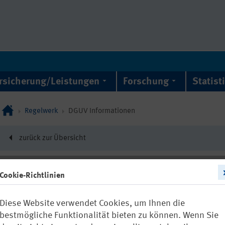
rsicherung/Leistungen
Forschung
Statist
Regelwerk
DGUV Informationen
zurück zur Übersicht
Cookie-Richtlinien
DGUV Information 20
Diese Website verwendet Cookies, um Ihnen die
Bewegung un
bestmögliche Funktionalität bieten zu können. Wenn Sie