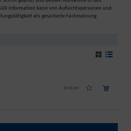
e Schrift geprüft und dessen Aufnahme in das
DGUV Information kann von Aufsichtspersonen und
tungstätigkeit als gesicherte Fachmeinung
2019.09