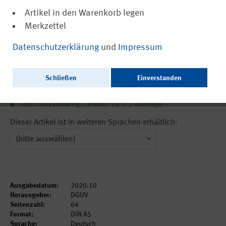
Artikel in den Warenkorb legen
Merkzettel
(PDF, barrierefrei)
DGUV Regel 101-038
Datenschutzerklärung
und
Impressum
Bauarbeiten
Schließen
Einverstanden
4,60 €
inkl. MwSt.
zzgl. Versandkosten
Sofort versandfertig, Lieferzeit ca. 1-3 Werktage
Dieser Artikel ist in weiteren Sprachen erhältlich:
Ausgabedatum:
2020.10
Herausgeber:
DGUV
Seitenzahl:
64
Format:
DIN A5
Sprache:
Deutsch